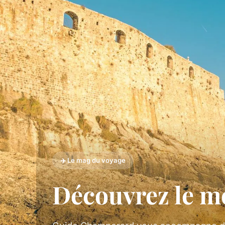
✈️ Le mag du voyage
Découvrez le m