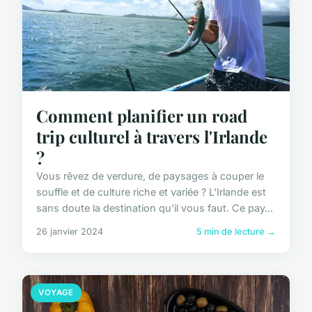
Comment planifier un road
trip culturel à travers l'Irlande
?
Vous rêvez de verdure, de paysages à couper le
souffle et de culture riche et variée ? L'Irlande est
sans doute la destination qu'il vous faut. Ce pay...
26 janvier 2024
5 min de lecture →
VOYAGE